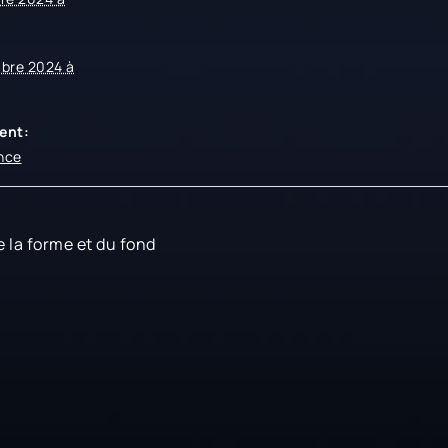
bre 2024 à
e
ent:
nce
e la forme et du fond