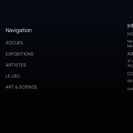
In
Navigation
HO
Mar
ACCUEIL
Mer
AD
EXPOSITIONS
37 
ARTISTES
750
CO
LE LIEU
09 
ART & SCIENCE
cae