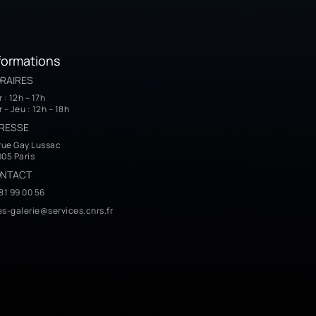
formations
RAIRES
 : 12h – 17h
 – Jeu : 12h – 18h
RESSE
rue Gay Lussac
05 Paris
NTACT
81 99 00 56
s-galerie@services.cnrs.fr