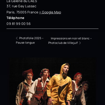
La Galerie du CAES
37, rue Gay Lussac
Paris
,
75005
France
+ Google Map
Téléphone
09 81 99 00 56
Photofolie 2025 –
Impressions en noir et blanc –
Pause longue
Photoclub de Villejuif